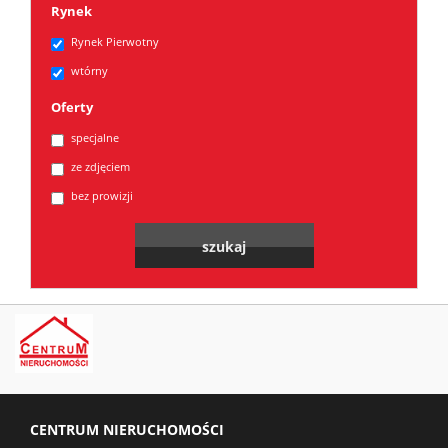
Rynek
Sprzedaj
Rynek Pierwotny
wtórny
Kredyt
Oferty
specjalne
ze zdjęciem
Kontak
bez prowizji
CENTRUM NIERUCHOMOŚCI