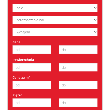
Dzialki
Lokale
Cena
Hale
Powierzchnia
Obiekty
2
Cena za m
Zgłosze
Piętro
Kup