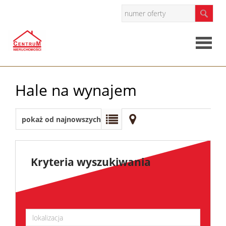
Strona
Hale na wynajem
główna
O
pokaż od najnowszych
firmie
Oferty
Kryteria wyszukiwania
Mieszkan
Domy