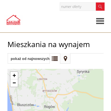
Strona
Mieszkania na wynajem
główna
O
pokaż od najnowszych
firmie
Oferty
+
−
Mieszkan
Domy