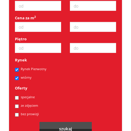
2
Cena za m
Piętro
Rynek
Rynek Pierwotny
wtórny
Oferty
specjalne
ze zdjęciem
bez prowizji