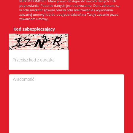
NIERUCHOMOŚCI. Mam prawo dostępu do swoich danych i ich
poprawiania. Podanie danych jest dobrowolne. Dane zbierane są
w celu marketingowym oraz w celu realizowania i wykonania
zawartej umowy lub do podjęcia działań na Twoje żądanie przed
zawarciem umowy.
Kod zabezpieczający