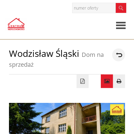
Strona
Wodzisław Śląski
Dom na
główna
sprzedaż
O
firmie
Oferty
Mieszkan
Domy