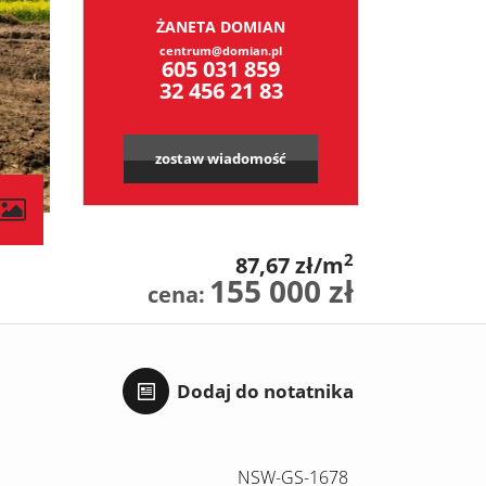
ŻANETA DOMIAN
centrum@domian.pl
605 031 859
32 456 21 83
zostaw wiadomość
2
87,67 zł/m
155 000 zł
cena:
Dodaj do notatnika
NSW-GS-1678