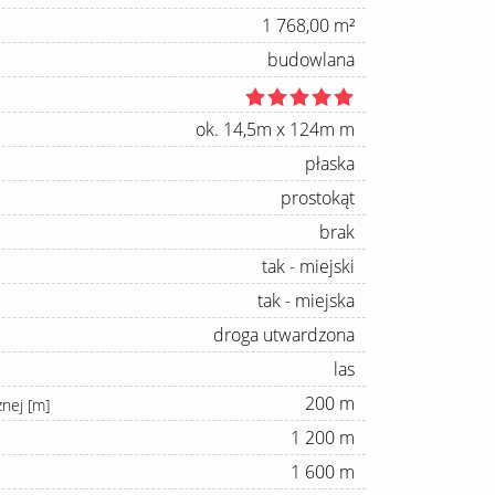
1 768,00 m²
budowlana
ok. 14,5m x 124m m
płaska
prostokąt
brak
tak - miejski
tak - miejska
droga utwardzona
las
200 m
znej [m]
1 200 m
1 600 m