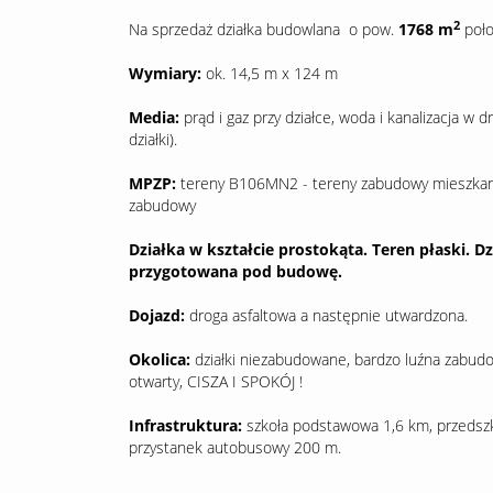
2
Na sprzedaż działka budowlana o pow.
1768
m
poło
Wymiary:
ok. 14,5 m x 124 m
Media:
prąd i gaz przy działce, woda i kanalizacja w
działki).
MPZP:
tereny B106MN2 - tereny zabudowy mieszkani
zabudowy
Działka w kształcie prostokąta. Teren płaski. 
przygotowana pod budowę.
Dojazd:
droga asfaltowa a następnie utwardzona.
Okolica:
działki niezabudowane, bardzo luźna zabudo
otwarty, CISZA I SPOKÓJ !
Infrastruktura:
szkoła podstawowa 1,6 km, przedszk
przystanek autobusowy 200 m.