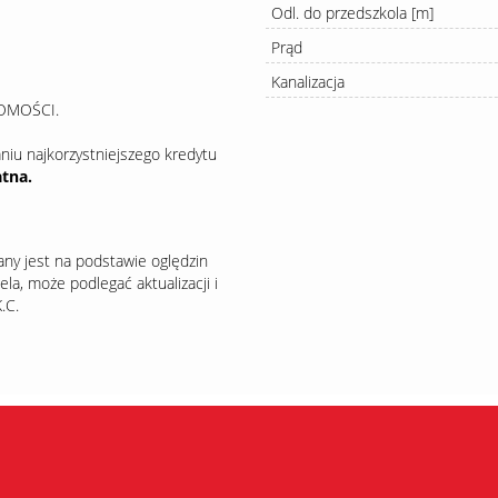
Odl. do przedszkola [m]
Prąd
Kanalizacja
OMOŚCI.
 najkorzystniejszego kredytu
atna.
any jest na podstawie oględzin
la, może podlegać aktualizacji i
.C.