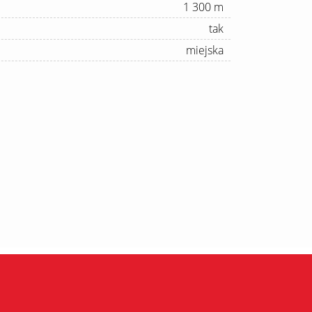
1 300 m
tak
miejska