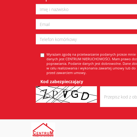
Wyrażam zgodę na przetwarzanie podanych przeze mnie
danych jest CENTRUM NIERUCHOMOŚCI. Mam prawo dostę
poprawiania. Podanie danych jest dobrowolne. Dane zbi
w celu realizowania i wykonania zawartej umowy lub do 
przed zawarciem umowy.
Kod zabezpieczający