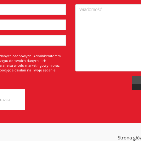
 danych osobowych. Administratorem
pu do swoich danych i ich
erane są w celu marketingowym oraz
podjęcia działań na Twoje żądanie
Strona gł