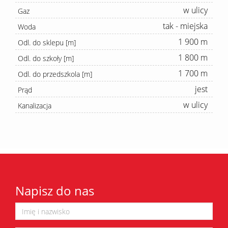
w ulicy
Gaz
tak - miejska
Woda
1 900 m
Odl. do sklepu [m]
1 800 m
Odl. do szkoły [m]
1 700 m
Odl. do przedszkola [m]
jest
Prąd
w ulicy
Kanalizacja
Napisz do nas