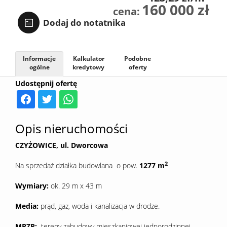
160 000 zł
cena:
Sprzedaj
Dodaj do notatnika
Kredyt
Informacje
Kalkulator
Podobne
ogólne
kredytowy
oferty
Udostępnij ofertę
Kontak
Opis nieruchomości
CZYŻOWICE, ul. Dworcowa
2
Na sprzedaż działka budowlana o pow.
1277
m
Wymiary:
ok. 29 m x 43 m
Media:
prąd, gaz, woda i kanalizacja w drodze.
MPZP:
tereny zabudowy mieszkaniowej jednorodzinnej.