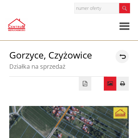
Strona
Gorzyce,
Czyżowice
główna
Działka na sprzedaż
O
firmie
Oferty
Mieszkan
Domy