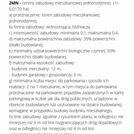
2MN -
tereny zabudowy mieszkaniowej jednorodzinnej (+/-
0,0170 ha)
a) przeznaczenie: teren zabudowy mieszkaniowej
jednorodzinnej;
b) forma zabudowy: wolnostojąca, bliźniacza,
c) intensywność zabudowy: minimalna 0,1, maksymalna 0,4,
d) maksymalna powierzchnia zabudowy: 30% powierzchni
działki budowlanej,
e) minimalny udział powierzchni biologicznie czynnej: 50%
powierzchni działki budowlanej,
f) maksymalna wysokość zabudowy:
- budynek mieszkalny: 12 m,
- budynek garażowy i gospodarczy: 6 m,
g) minimalna liczba miejsc do parkowania i sposób ich
realizacji: 2 na 1 mieszkanie, w tym miejsca do parkowania
przeznaczone na parkowanie pojazdów zaopatrzonych w kartę
parkingową w liczbie jak dla dróg publicznych, urządzone w
obiekcie budowlanym lub usytuowane na działce budowlanej,
wymagane w przypadku budowy budynku mieszkalnego,
h) linie zabudowy: zgodnie z rysunkiem planu, w odległości nie
mniejszej niż 6 m od linii rozgraniczających dróg dojazdowych
oraz w odległości nie mniejszej niż 4 m od linii