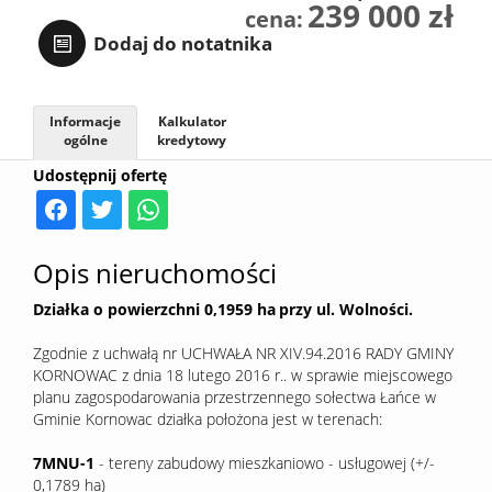
239 000 zł
cena:
Sprzedaj
Dodaj do notatnika
Kredyt
Informacje
Kalkulator
ogólne
kredytowy
Udostępnij ofertę
Kontak
Opis nieruchomości
Działka o powierzchni 0,1959 ha
przy ul. Wolności.
Zgodnie z uchwałą nr UCHWAŁA NR XIV.94.2016 RADY GMINY
KORNOWAC z dnia 18 lutego 2016 r.. w sprawie miejscowego
planu zagospodarowania przestrzennego sołectwa Łańce w
Gminie Kornowac działka położona jest w terenach:
7MNU-1
- tereny zabudowy mieszkaniowo - usługowej (+/-
0,1789 ha)