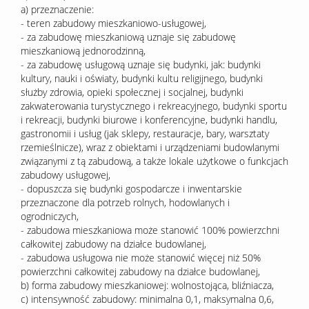
a) przeznaczenie:
- teren zabudowy mieszkaniowo-usługowej,
- za zabudowę mieszkaniową uznaje się zabudowę
mieszkaniową jednorodzinną,
- za zabudowę usługową uznaje się budynki, jak: budynki
kultury, nauki i oświaty, budynki kultu religijnego, budynki
służby zdrowia, opieki społecznej i socjalnej, budynki
zakwaterowania turystycznego i rekreacyjnego, budynki sportu
i rekreacji, budynki biurowe i konferencyjne, budynki handlu,
gastronomii i usług (jak sklepy, restauracje, bary, warsztaty
rzemieślnicze), wraz z obiektami i urządzeniami budowlanymi
związanymi z tą zabudową, a także lokale użytkowe o funkcjach
zabudowy usługowej,
- dopuszcza się budynki gospodarcze i inwentarskie
przeznaczone dla potrzeb rolnych, hodowlanych i
ogrodniczych,
- zabudowa mieszkaniowa może stanowić 100% powierzchni
całkowitej zabudowy na działce budowlanej,
- zabudowa usługowa nie może stanowić więcej niż 50%
powierzchni całkowitej zabudowy na działce budowlanej,
b) forma zabudowy mieszkaniowej: wolnostojąca, bliźniacza,
c) intensywność zabudowy: minimalna 0,1, maksymalna 0,6,