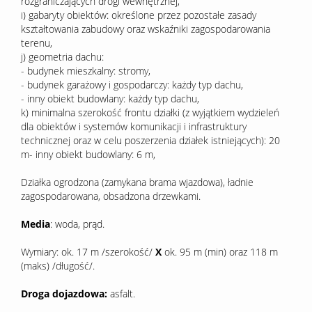
rozgraniczających drogi wewnętrznej,
i) gabaryty obiektów: określone przez pozostałe zasady
kształtowania zabudowy oraz wskaźniki zagospodarowania
terenu,
j) geometria dachu:
- budynek mieszkalny: stromy,
- budynek garażowy i gospodarczy: każdy typ dachu,
- inny obiekt budowlany: każdy typ dachu,
k) minimalna szerokość frontu działki (z wyjątkiem wydzieleń
dla obiektów i systemów komunikacji i infrastruktury
technicznej oraz w celu poszerzenia działek istniejących): 20
m- inny obiekt budowlany: 6 m,
Działka ogrodzona (zamykana brama wjazdowa), ładnie
zagospodarowana, obsadzona drzewkami.
Media
: woda, prąd.
Wymiary: ok. 17 m /szerokość/
X
ok. 95 m (min) oraz 118 m
(maks) /długość/.
Droga dojazdowa:
asfalt.