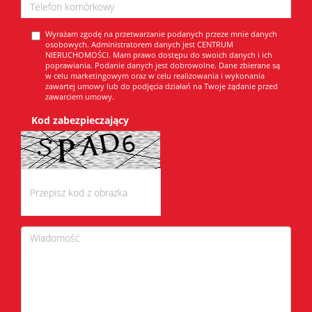
Wyrażam zgodę na przetwarzanie podanych przeze mnie danych
osobowych. Administratorem danych jest CENTRUM
NIERUCHOMOŚCI. Mam prawo dostępu do swoich danych i ich
poprawiania. Podanie danych jest dobrowolne. Dane zbierane są
w celu marketingowym oraz w celu realizowania i wykonania
zawartej umowy lub do podjęcia działań na Twoje żądanie przed
zawarciem umowy.
Kod zabezpieczający