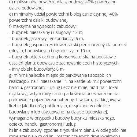
d) maksymalna powierzchnia zabudowy: 40% powierzchni
działki budowlanej,
e) minimalny udział powierzchni biologicznie czynnej: 40%
powierzchni działki budowlanej,
f) maksymalna wysokość zabudowy:
- budynek mieszkalny i usługowy: 12 m,
- budynek garażowy i gospodarczy: 6 m,
- budynek gospodarczy i inwentarski przeznaczony dla potrzeb
rolnych, hodowlanych i ogrodniczych: 10 m,
- budynek objęty ochroną konserwatorską na podstawie
ustaleń planu: obowiązuje zachowanie cech historycznych,
- inny obiekt budowlany: 6 m,
g) minimalna liczba miejsc do parkowania i sposób ich
realizacji: 2 na 1 mieszkanie i 1 na każde 50 m2 powierzchni
handlu, gastronomii i usług (lecz nie mniej niż 1 na 1 lokal
użytkowy), w tym miejsca do parkowania przeznaczone na
parkowanie pojazdów zaopatrzonych w kartę parkingową w
liczbie jak dla dróg publicznych, urządzone w obiekcie
budowlanym lub usytuowane na działce budowlanej,
wymagane w przypadku budowy budynku mieszkalnego,
obiektu handlu, gastronomii i usług,
h) linie zabudowy: zgodnie z rysunkiem planu, w odległości nie
mniejszej niż 6 m od linii rozgraniczających dróg lokalnych i