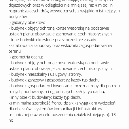
dojazdowych oraz w odległości nie mniejszej niż 4 m od linii
rozgraniczających dróg wewnętrznych, z wyjątkiem istniejących
budynków,
i) gabaryty obiektów:
- budynek objęty ochroną konserwatorską na podstawie
ustaleń planu: obowiązuje zachowanie cech historycznych,
- inne budynki: określone przez pozostałe zasady
kształtowania zabudowy oraz wskaźniki zagospodarowania
terenu,
j) geometria dachu:
- budynek objęty ochroną konserwatorską na podstawie
ustaleń planu: obowiązuje zachowanie cech historycznych,
- budynek mieszkalny i usługowy: stromy,
- budynek garażowy i gospodarczy: każdy typ dachu,
- budynek gospodarczy i inwentarski przeznaczony dla potrzeb
rolnych, hodowlanych i ogrodniczych: każdy typ dachu,
- inny obiekt budowlany: każdy typ dachu,
k) minimalna szerokość frontu działki (z wyjątkiem wydzieleń
dla obiektów i systemów komunikacji i infrastruktury
technicznej oraz w celu poszerzenia działek istniejących): 18
m;