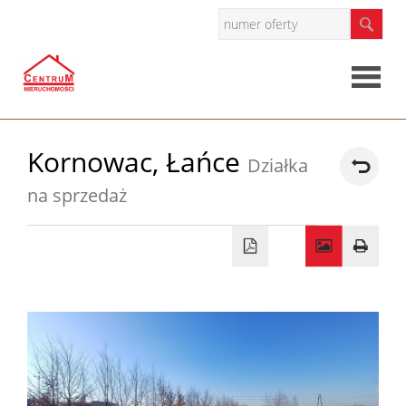
Strona
Kornowac,
Łańce
Działka
główna
na sprzedaż
O
firmie
Oferty
Mieszkan
Domy