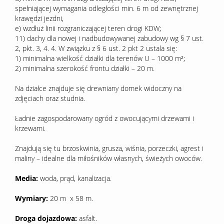
spełniającej wymagania odległości min. 6 m od zewnętrznej
krawędzi jezdni,
e) wzdłuż linii rozgraniczającej teren drogi KDW;
11) dachy dla nowej i nadbudowywanej zabudowy wg § 7 ust.
2, pkt. 3, 4. 4. W związku z § 6 ust. 2 pkt 2 ustala się:
1) minimalna wielkość działki dla terenów U – 1000 m²;
2) minimalna szerokość frontu działki – 20 m.
Na działce znajduje się drewniany domek widoczny na
zdjęciach oraz studnia.
Ładnie zagospodarowany ogród z owocującymi drzewami i
krzewami.
Znajdują się tu brzoskwinia, grusza, wiśnia, porzeczki, agrest i
maliny – idealne dla miłośników własnych, świeżych owoców.
Media:
woda, prąd, kanalizacja.
Wymiary:
20 m x 58 m.
Droga dojazdowa:
asfalt.