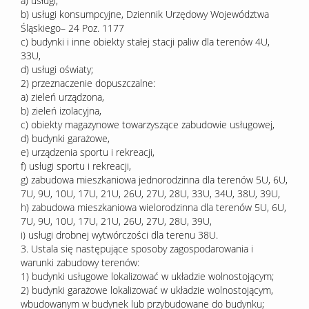
a) usługi,
b) usługi konsumpcyjne, Dziennik Urzędowy Województwa
Śląskiego– 24 Poz. 1177
c) budynki i inne obiekty stałej stacji paliw dla terenów 4U,
33U,
d) usługi oświaty;
2) przeznaczenie dopuszczalne:
a) zieleń urządzona,
b) zieleń izolacyjna,
c) obiekty magazynowe towarzyszące zabudowie usługowej,
d) budynki garażowe,
e) urządzenia sportu i rekreacji,
f) usługi sportu i rekreacji,
g) zabudowa mieszkaniowa jednorodzinna dla terenów 5U, 6U,
7U, 9U, 10U, 17U, 21U, 26U, 27U, 28U, 33U, 34U, 38U, 39U,
h) zabudowa mieszkaniowa wielorodzinna dla terenów 5U, 6U,
7U, 9U, 10U, 17U, 21U, 26U, 27U, 28U, 39U,
i) usługi drobnej wytwórczości dla terenu 38U.
3. Ustala się następujące sposoby zagospodarowania i
warunki zabudowy terenów:
1) budynki usługowe lokalizować w układzie wolnostojącym;
2) budynki garażowe lokalizować w układzie wolnostojącym,
wbudowanym w budynek lub przybudowane do budynku;