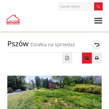
Strona
Pszów
Działka na sprzedaż
główna
O
firmie
Oferty
Mieszkan
Domy