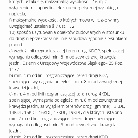
których ustala się, maksymalną wysokość – 16 m, z
wyłączeniem słupów linii elektroenergetycznej wysokiego
napięcia,
f) maksymalne wysokości, o których mowa w lit. a-e winny
uwzględniać ustalenia § 7 ust. 1, 2;
10) sposób usytuowania obiektów budowlanych w stosunku
do dróg: nieprzekraczalne linie zabudowy zgodnie z rysunkiem
planu tj.:
a) wzdłuż linii rozgraniczającej teren drogi KDGP, spełniającej
wymagania odległości min. 8 m od zewnętrznej krawędzi
jezdni, Dziennik Urzędowy Województwa Śląskiego– 25 Poz.
1177
b) min. 4 m od linii rozgraniczającej teren drogi KDZ,
spełniającej wymagania odległości min. 8 m od zewnętrznej
krawędzi jezdni,
c) min. 4 m od linii rozgraniczającej teren drogi 4KDL,
spełniającej wymagania odległości min. 8 m od zewnętrznej
krawędzi jezdni, za wyjątkiem terenów drogi (gminne) 13KDL,
14KDL, 15KDL, 16KDL, 17KDL, 19KDL, dla których ustalono
min. 2 m od linii rozgraniczającej teren drogi spełniające
wymagania odległości min. 6 m od zewnętrznej krawędzi
jezdni,
d) min. 2 m od linii rozgraniczającej teren drogi KDD,