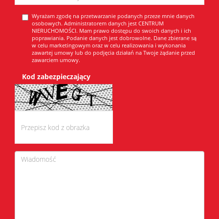
Wyrażam zgodę na przetwarzanie podanych przeze mnie danych
osobowych. Administratorem danych jest CENTRUM
NIERUCHOMOŚCI. Mam prawo dostępu do swoich danych i ich
poprawiania. Podanie danych jest dobrowolne. Dane zbierane są
w celu marketingowym oraz w celu realizowania i wykonania
zawartej umowy lub do podjęcia działań na Twoje żądanie przed
zawarciem umowy.
Kod zabezpieczający