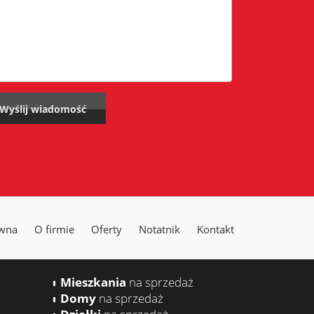
ówna
O firmie
Oferty
Notatnik
Kontakt
Mieszkania
na sprzedaż
Domy
na sprzedaż