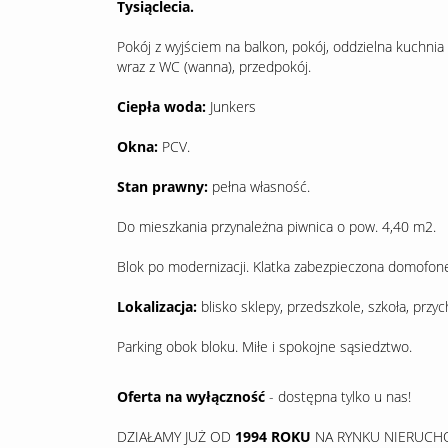
Tysiąclecia.
Pokój z wyjściem na balkon, pokój, oddzielna kuchni
wraz z WC (wanna), przedpokój.
Ciepła woda:
Junkers
Okna:
PCV.
Stan prawny:
pełna własność.
Do mieszkania przynależna piwnica o pow. 4,40 m2.
Blok po modernizacji. Klatka zabezpieczona domofon
Lokalizacja:
blisko sklepy, przedszkole, szkoła, przych
Parking obok bloku. Miłe i spokojne sąsiedztwo.
Oferta na wyłączność
- dostępna tylko u nas!
DZIAŁAMY JUŻ OD
1994 ROKU
NA RYNKU NIERUCH