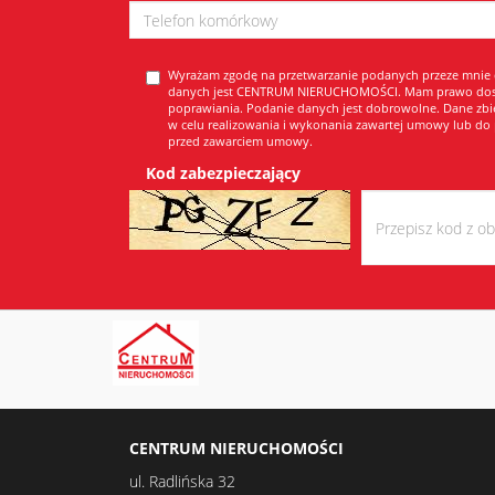
Wyrażam zgodę na przetwarzanie podanych przeze mnie
danych jest CENTRUM NIERUCHOMOŚCI. Mam prawo dostę
poprawiania. Podanie danych jest dobrowolne. Dane zbi
w celu realizowania i wykonania zawartej umowy lub do 
przed zawarciem umowy.
Kod zabezpieczający
CENTRUM NIERUCHOMOŚCI
ul. Radlińska 32