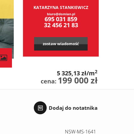
KATARZYNA STANKIEWICZ
biuro@domian.pl
695 031 859
32 456 21 83
zostaw wiadomość
2
5 325,13 zł/m
199 000 zł
cena:
Dodaj do notatnika
NSW-MS-1641