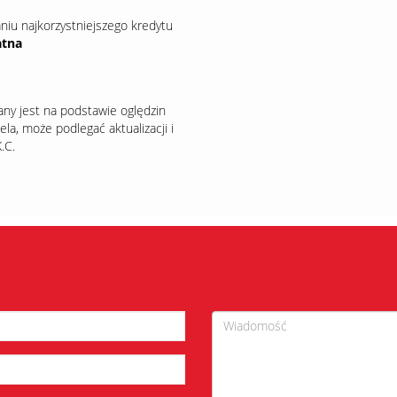
 najkorzystniejszego kredytu
atna
any jest na podstawie oględzin
la, może podlegać aktualizacji i
.C.