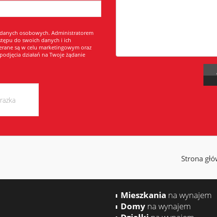
 danych osobowych. Administratorem
pu do swoich danych i ich
erane są w celu marketingowym oraz
podjęcia działań na Twoje żądanie
Strona gł
Mieszkania
na wynajem
Domy
na wynajem