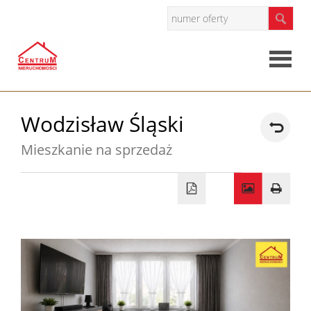
Strona
Wodzisław Śląski
główna
Mieszkanie na sprzedaż
O
firmie
Oferty
Mieszkan
Domy