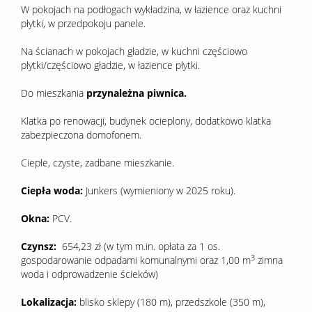
W pokojach na podłogach wykładzina, w łazience oraz kuchni
płytki, w przedpokoju panele.
Na ścianach w pokojach gładzie, w kuchni częściowo
płytki/częściowo gładzie, w łazience płytki.
Do mieszkania
przynależna piwnica.
Klatka po renowacji, budynek ocieplony, dodatkowo klatka
zabezpieczona domofonem.
Ciepłe, czyste, zadbane mieszkanie.
Ciepła woda:
Junkers (wymieniony w 2025 roku).
Okna:
PCV.
Czynsz:
654,23 zł (w tym m.in. opłata za 1 os.
3
gospodarowanie odpadami komunalnymi oraz 1,00 m
zimna
woda i odprowadzenie ścieków)
Lokalizacja:
blisko sklepy (180 m), przedszkole (350 m),