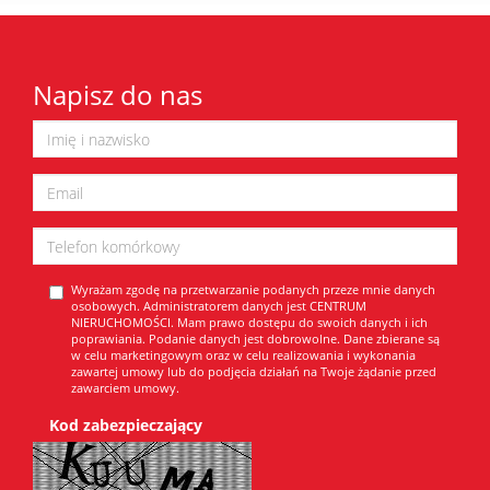
Napisz do nas
Wyrażam zgodę na przetwarzanie podanych przeze mnie danych
osobowych. Administratorem danych jest CENTRUM
NIERUCHOMOŚCI. Mam prawo dostępu do swoich danych i ich
poprawiania. Podanie danych jest dobrowolne. Dane zbierane są
w celu marketingowym oraz w celu realizowania i wykonania
zawartej umowy lub do podjęcia działań na Twoje żądanie przed
zawarciem umowy.
Kod zabezpieczający