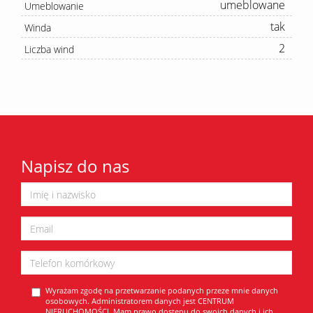
umeblowane
Umeblowanie
tak
Winda
2
Liczba wind
Napisz do nas
Wyrażam zgodę na przetwarzanie podanych przeze mnie danych
osobowych. Administratorem danych jest CENTRUM
NIERUCHOMOŚCI. Mam prawo dostępu do swoich danych i ich