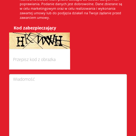
poprawiania. Podanie danych jest dobrowolne. Dane zbierane są
w celu marketingowym oraz w celu realizowania i wykonania
zawartej umowy lub do podjęcia działań na Twoje żądanie przed
zawarciem umowy.
Kod zabezpieczający