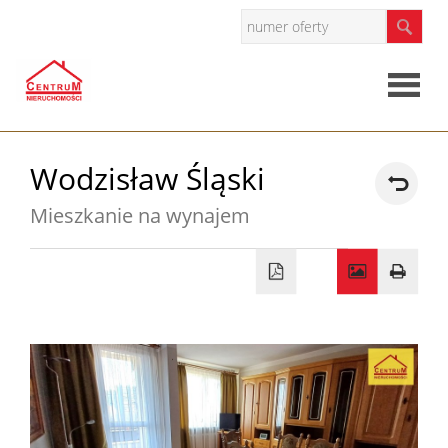
Strona
Wodzisław Śląski
główna
Mieszkanie na wynajem
O
firmie
Oferty
Mieszkan
Domy