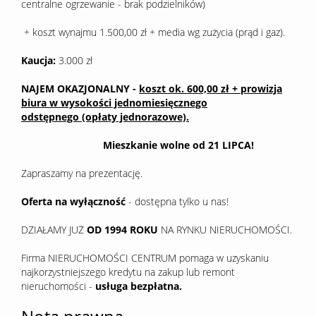
centralne ogrzewanie - brak podzielników)
+ koszt wynajmu 1.500,00 zł + media wg zużycia (prąd i gaz).
Kaucja:
3.000 zł
NAJEM OKAZJONALNY -
koszt ok. 600,00 zł + prowizja
biura w wysokości jednomiesięcznego
odstępnego (opłaty jednorazowe).
Mieszkanie wolne od 21 LIPCA!
Zapraszamy na prezentację.
Oferta na wyłączność
- dostępna tylko u nas!
DZIAŁAMY JUŻ
OD 1994 ROKU
NA RYNKU NIERUCHOMOŚCI.
Firma NIERUCHOMOŚCI CENTRUM pomaga w uzyskaniu
najkorzystniejszego kredytu na zakup lub remont
nieruchomości -
usługa bezpłatna.