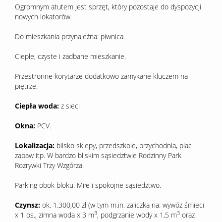
Ogromnym atutem jest sprzęt, który pozostaje do dyspozycji
nowych lokatorów.
Do mieszkania przynależna: piwnica.
Ciepłe, czyste i zadbane mieszkanie.
Przestronne korytarze dodatkowo zamykane kluczem na
piętrze.
Ciepła woda:
z sieci
Okna:
PCV.
Lokalizacja:
blisko sklepy, przedszkole, przychodnia, plac
zabaw itp. W bardzo bliskim sąsiedztwie Rodzinny Park
Rozrywki Trzy Wzgórza.
Parking obok bloku. Miłe i spokojne sąsiedztwo.
Czynsz:
ok. 1.300,00 zł (w tym m.in. zaliczka na: wywóz śmieci
3
3
x 1 os., zimna woda x 3 m
, podgrzanie wody x 1,5 m
oraz