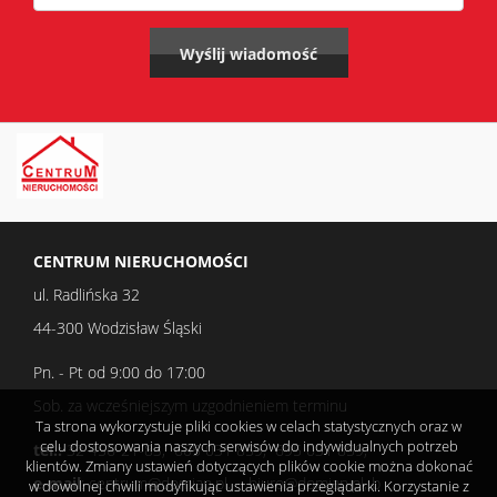
CENTRUM NIERUCHOMOŚCI
ul. Radlińska 32
44-300 Wodzisław Śląski
Pn. - Pt od 9:00 do 17:00
Sob. za wcześniejszym uzgodnieniem terminu
Ta strona wykorzystuje pliki cookies w celach statystycznych oraz w
celu dostosowania naszych serwisów do indywidualnych potrzeb
tel.:
32 456-21-83, 605 031 859, 695 031 859,
klientów. Zmiany ustawień dotyczących plików cookie można dokonać
e-mail
: centrum@domian.pl, biuro@domian.pl, b
w dowolnej chwili modyfikując ustawienia przeglądarki. Korzystanie z