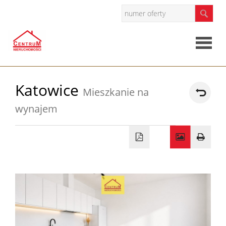
Strona
Katowice
Mieszkanie na
główna
wynajem
O
firmie
Oferty
Mieszkan
Domy